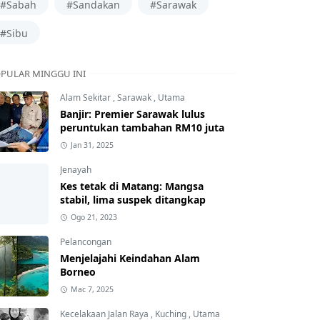
#Sabah
#Sandakan
#Sarawak
#Sibu
PULAR MINGGU INI
Alam Sekitar
,
Sarawak
,
Utama
Banjir: Premier Sarawak lulus
peruntukan tambahan RM10 juta
Jan 31, 2025
Jenayah
Kes tetak di Matang: Mangsa
stabil, lima suspek ditangkap
Ogo 21, 2023
Pelancongan
Menjelajahi Keindahan Alam
Borneo
Mac 7, 2025
Kecelakaan Jalan Raya
,
Kuching
,
Utama