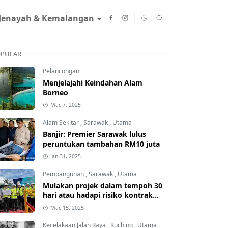
Jenayah & Kemalangan
PULAR
Pelancongan
Menjelajahi Keindahan Alam
Borneo
Mac 7, 2025
Alam Sekitar
,
Sarawak
,
Utama
Banjir: Premier Sarawak lulus
peruntukan tambahan RM10 juta
Jan 31, 2025
Pembangunan
,
Sarawak
,
Utama
Mulakan projek dalam tempoh 30
hari atau hadapi risiko kontrak
ditamatkan
Mac 15, 2025
Kecelakaan Jalan Raya
,
Kuching
,
Utama