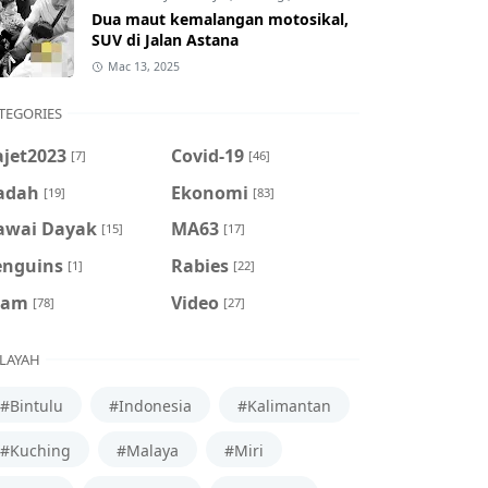
Dua maut kemalangan motosikal,
SUV di Jalan Astana
Mac 13, 2025
TEGORIES
ajet2023
Covid-19
[7]
[46]
adah
Ekonomi
[19]
[83]
awai Dayak
MA63
[15]
[17]
enguins
Rabies
[1]
[22]
cam
Video
[78]
[27]
LAYAH
#Bintulu
#Indonesia
#Kalimantan
#Kuching
#Malaya
#Miri