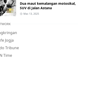
Dua maut kemalangan motosikal,
SUV di Jalan Astana
Mac 13, 2025
ETWORK
ngkringan
fe Jogja
do Tribune
N Time