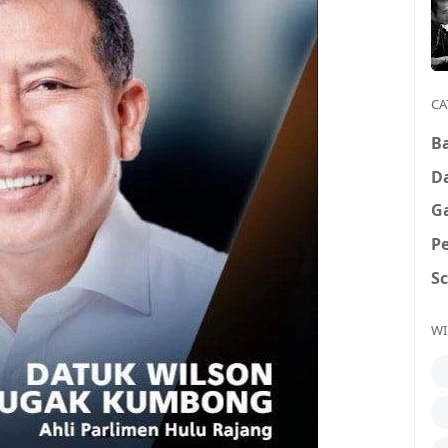
CA
B
D
G
P
S
WI