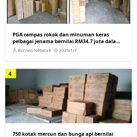
PGA rampas rokok dan minuman keras
pelbagai jenama bernilai RM34.7 juta dalam
dua serbuan berasingan di Kuching
Borneo Network
2025/1/7
750 kotak mercun dan bunga api bernilai