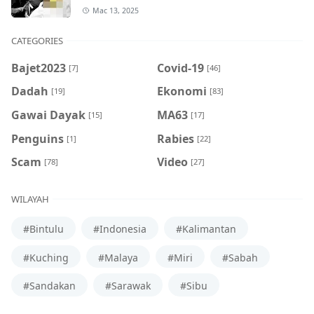
Mac 13, 2025
CATEGORIES
Bajet2023
Covid-19
[7]
[46]
Dadah
Ekonomi
[19]
[83]
Gawai Dayak
MA63
[15]
[17]
Penguins
Rabies
[1]
[22]
Scam
Video
[78]
[27]
WILAYAH
#Bintulu
#Indonesia
#Kalimantan
#Kuching
#Malaya
#Miri
#Sabah
#Sandakan
#Sarawak
#Sibu