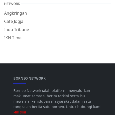
NETWORK
Angkringan
Cafe Jogja
Indo Tribune
IKN Time
BORNEO NETWORK
Borneo Network ialah platform menyalurkan
maklumat semasa, berita terkini serta isu
mewarnai kehidupan masyarakat dalam satu
rangkaian berita satu borneo. Untuk hubungi kami
klik sini