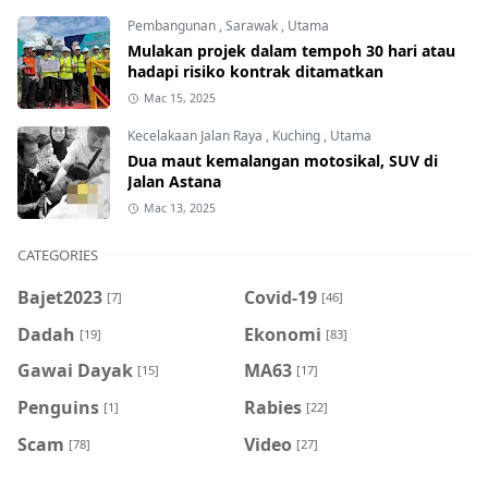
Pembangunan
,
Sarawak
,
Utama
Mulakan projek dalam tempoh 30 hari atau
hadapi risiko kontrak ditamatkan
Mac 15, 2025
Kecelakaan Jalan Raya
,
Kuching
,
Utama
Dua maut kemalangan motosikal, SUV di
Jalan Astana
Mac 13, 2025
CATEGORIES
Bajet2023
Covid-19
[7]
[46]
Dadah
Ekonomi
[19]
[83]
Gawai Dayak
MA63
[15]
[17]
Penguins
Rabies
[1]
[22]
Scam
Video
[78]
[27]