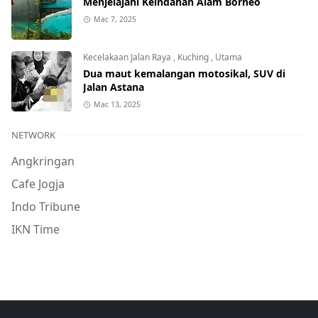
Menjelajahi Keindahan Alam Borneo
Mac 7, 2025
Kecelakaan Jalan Raya
,
Kuching
,
Utama
Dua maut kemalangan motosikal, SUV di
Jalan Astana
Mac 13, 2025
NETWORK
Angkringan
Cafe Jogja
Indo Tribune
IKN Time