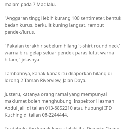
malam pada 7 Mac lalu.
"Anggaran tinggi lebih kurang 100 sentimeter, bentuk
badan kurus, berkulit kuning langsat, rambut
pendek/lurus.
"Pakaian terakhir sebelum hilang 't-shirt round neck'
warna biru gelap seluar pendek paras lutut warna
hitam," jelasnya.
Tambahnya, kanak-kanak itu dilaporkan hilang di
lorong 2 Taman Riverview, Jalan Daya.
Justeru, katanya orang ramai yang mempunyai
maklumat boleh menghubungi Inspektor Hasmah
Abdul Jalil di talian 013-6852210 atau hubungi IPD
Kuching di talian 08-2244444.
Terdahulu, ibu kanak-kanak lelaki itu, Dynasty Chang