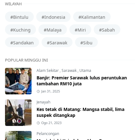
WILAYAH
#Bintulu
#Indonesia
#Kalimantan
#Kuching
#Malaya
#Miri
#Sabah
#Sandakan
#Sarawak
#Sibu
POPULAR MINGGU INI
Alam Sekitar
,
Sarawak
,
Utama
Banjir: Premier Sarawak lulus peruntukan
tambahan RM10 juta
Jan 31, 2025
Jenayah
Kes tetak di Matang: Mangsa stabil, lima
suspek ditangkap
Ogo 21, 2023
Pelancongan