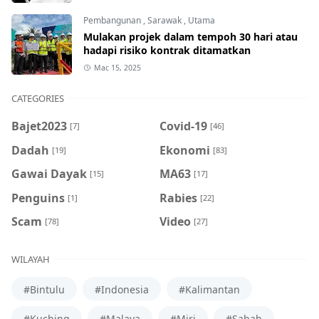
Pembangunan
,
Sarawak
,
Utama
Mulakan projek dalam tempoh 30 hari atau
hadapi risiko kontrak ditamatkan
Mac 15, 2025
CATEGORIES
Bajet2023
Covid-19
[7]
[46]
Dadah
Ekonomi
[19]
[83]
Gawai Dayak
MA63
[15]
[17]
Penguins
Rabies
[1]
[22]
Scam
Video
[78]
[27]
WILAYAH
#Bintulu
#Indonesia
#Kalimantan
#Kuching
#Malaya
#Miri
#Sabah