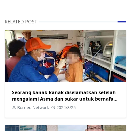
RELATED POST
Seorang kanak-kanak diselamatkan setelah
mengalami Asma dan sukar untuk bernafas
oleh Angkatan Pertahanan Awam Malaysia
Borneo Network
2024/8/25
(APM) Betong.