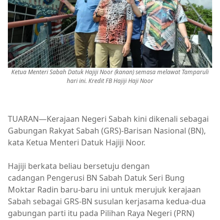
Ketua Menteri Sabah Datuk Hajiji Noor (kanan) semasa melawat Tamparuli
hari ini. Kredit FB Hajiji Haji Noor
TUARAN—Kerajaan Negeri Sabah kini dikenali sebagai
Gabungan Rakyat Sabah (GRS)-Barisan Nasional (BN),
kata Ketua Menteri Datuk Hajiji Noor.
Hajiji berkata beliau bersetuju dengan
cadangan Pengerusi BN Sabah Datuk Seri Bung
Moktar Radin baru-baru ini untuk merujuk kerajaan
Sabah sebagai GRS-BN susulan kerjasama kedua-dua
gabungan parti itu pada Pilihan Raya Negeri (PRN)