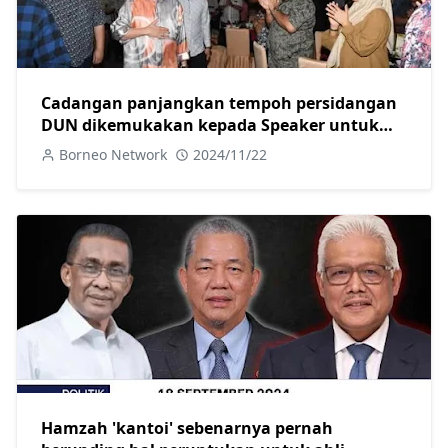
Cadangan panjangkan tempoh persidangan
DUN dikemukakan kepada Speaker untuk
diteliti-Abang Johari
Borneo Network
2024/11/22
Hamzah 'kantoi' sebenarnya pernah