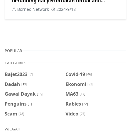
berunding hal peruntukan untuk ahli
parlimen pembangkang
Borneo Network
2024/9/18
POPULAR
CATEGORIES
Bajet2023
Covid-19
[7]
[46]
Dadah
Ekonomi
[19]
[83]
Gawai Dayak
MA63
[15]
[17]
Penguins
Rabies
[1]
[22]
Scam
Video
[78]
[27]
WILAYAH