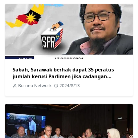
Sabah, Sarawak berhak dapat 35 peratus
jumlah kerusi Parlimen jika cadangan
persempadanan kerusi diluluskan
Borneo Network
2024/8/13