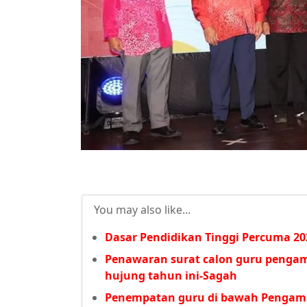
You may also like...
Dasar Pendidikan Tinggi Percuma 202
Penawaran surat calon guru pengam
hujung tahun ini-Sagah
Penempatan guru di bawah Pengamb