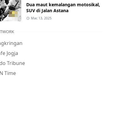
Dua maut kemalangan motosikal,
SUV di Jalan Astana
Mac 13, 2025
ETWORK
ngkringan
fe Jogja
do Tribune
N Time