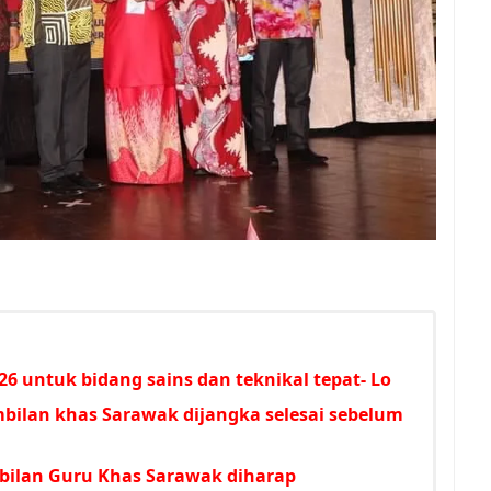
6 untuk bidang sains dan teknikal tepat- Lo
bilan khas Sarawak dijangka selesai sebelum
ilan Guru Khas Sarawak diharap