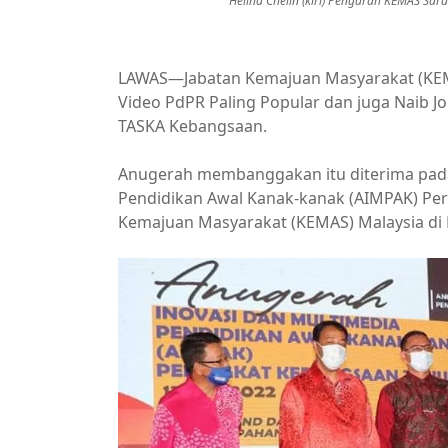
Helina Chelin (kiri) Pengarah KEMAS Sa
LAWAS—Jabatan Kemajuan Masyarakat (KE
Video PdPR Paling Popular dan juga Naib J
TASKA Kebangsaan.
Anugerah membanggakan itu diterima pada
Pendidikan Awal Kanak-kanak (AIMPAK) Per
Kemajuan Masyarakat (KEMAS) Malaysia di