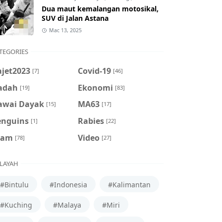
Dua maut kemalangan motosikal,
SUV di Jalan Astana
Mac 13, 2025
TEGORIES
ajet2023
Covid-19
[7]
[46]
adah
Ekonomi
[19]
[83]
awai Dayak
MA63
[15]
[17]
enguins
Rabies
[1]
[22]
cam
Video
[78]
[27]
LAYAH
#Bintulu
#Indonesia
#Kalimantan
#Kuching
#Malaya
#Miri