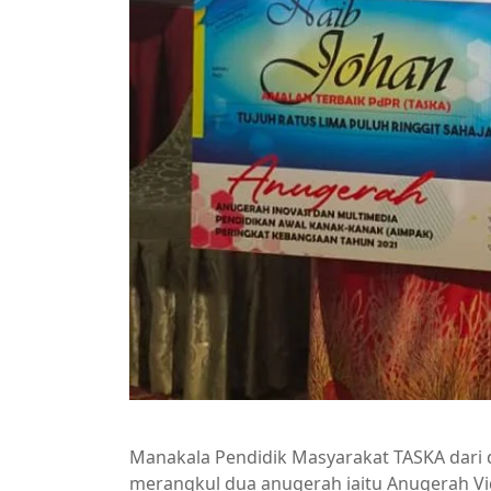
Manakala Pendidik Masyarakat TASKA dari da
merangkul dua anugerah iaitu Anugerah Vi