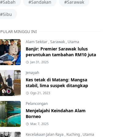
#Sabah
#Sandakan
#Sarawak
#Sibu
PULAR MINGGU INI
Alam Sekitar
,
Sarawak
,
Utama
Banjir: Premier Sarawak lulus
peruntukan tambahan RM10 juta
Jan 31, 2025
Jenayah
Kes tetak di Matang: Mangsa
stabil, lima suspek ditangkap
Ogo 21, 2023
Pelancongan
Menjelajahi Keindahan Alam
Borneo
Mac 7, 2025
Kecelakaan Jalan Raya
,
Kuching
,
Utama