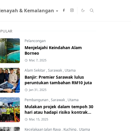
Jenayah & Kemalangan
PULAR
Pelancongan
Menjelajahi Keindahan Alam
Borneo
Mac 7, 2025
Alam Sekitar
,
Sarawak
,
Utama
Banjir: Premier Sarawak lulus
peruntukan tambahan RM10 juta
Jan 31, 2025
Pembangunan
,
Sarawak
,
Utama
Mulakan projek dalam tempoh 30
hari atau hadapi risiko kontrak
ditamatkan
Mac 15, 2025
Kecelakaan Jalan Raya
,
Kuching
,
Utama