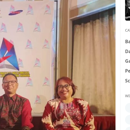
CA
B
D
G
P
S
WI