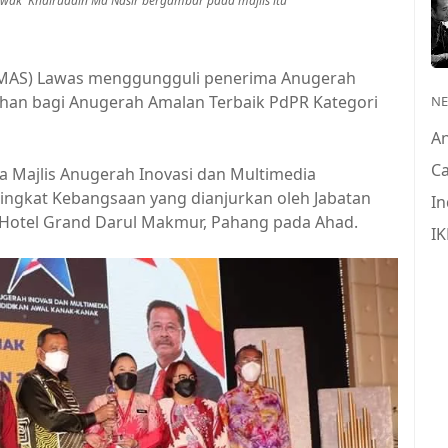
rawak Khairuddin Md Nasir bergambar pada majlis itu
MAS) Lawas menggungguli penerima Anugerah
ohan bagi Anugerah Amalan Terbaik PdPR Kategori
N
A
Ca
 Majlis Anugerah Inovasi dan Multimedia
ingkat Kebangsaan yang dianjurkan oleh Jabatan
In
 Hotel Grand Darul Makmur, Pahang pada Ahad.
IK