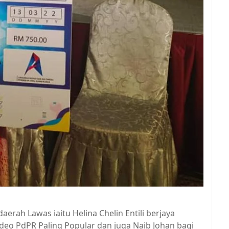
erah Lawas iaitu Helina Chelin Entili berjaya
deo PdPR Paling Popular dan juga Naib Johan bagi