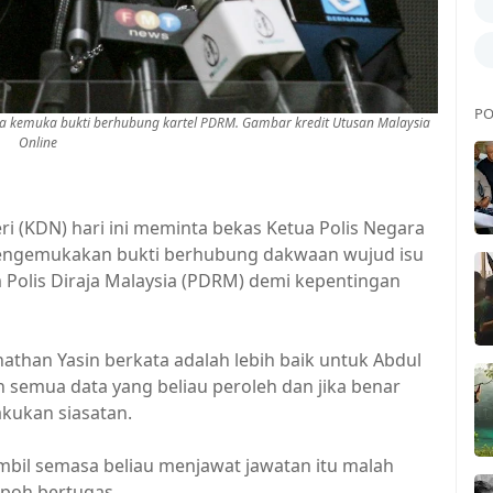
PO
ta kemuka bukti berhubung kartel PDRM. Gambar kredit Utusan Malaysia
Online
KDN) hari ini meminta bekas Ketua Polis Negara
mengemukakan bukti berhubung dakwaan wujud isu
 Polis Diraja Malaysia (PDRM) demi kepentingan
athan Yasin berkata adalah lebih baik untuk Abdul
semua data yang beliau peroleh dan jika benar
kukan siasatan.
ambil semasa beliau menjawat jawatan itu malah
poh bertugas.