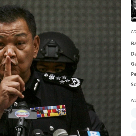
CA
B
D
G
P
S
WI