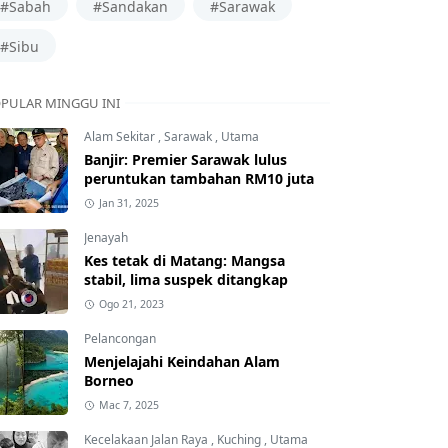
#Sabah
#Sandakan
#Sarawak
#Sibu
PULAR MINGGU INI
Alam Sekitar
,
Sarawak
,
Utama
Banjir: Premier Sarawak lulus
peruntukan tambahan RM10 juta
Jan 31, 2025
Jenayah
Kes tetak di Matang: Mangsa
stabil, lima suspek ditangkap
Ogo 21, 2023
Pelancongan
Menjelajahi Keindahan Alam
Borneo
Mac 7, 2025
Kecelakaan Jalan Raya
,
Kuching
,
Utama