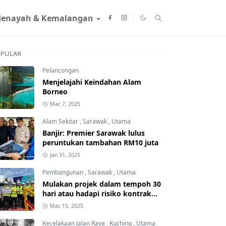
Jenayah & Kemalangan
PULAR
Pelancongan
Menjelajahi Keindahan Alam
Borneo
Mac 7, 2025
Alam Sekitar
,
Sarawak
,
Utama
Banjir: Premier Sarawak lulus
peruntukan tambahan RM10 juta
Jan 31, 2025
Pembangunan
,
Sarawak
,
Utama
Mulakan projek dalam tempoh 30
hari atau hadapi risiko kontrak
ditamatkan
Mac 15, 2025
Kecelakaan Jalan Raya
,
Kuching
,
Utama