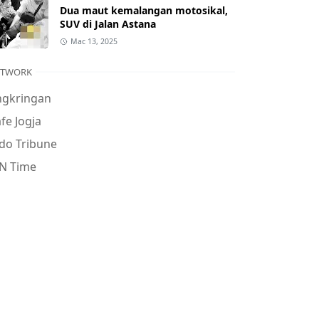
Dua maut kemalangan motosikal,
SUV di Jalan Astana
Mac 13, 2025
ETWORK
ngkringan
fe Jogja
do Tribune
N Time