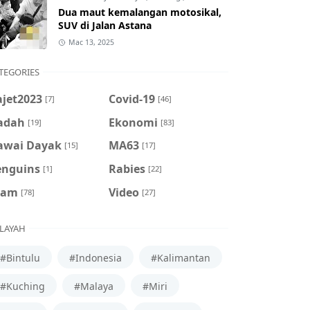
Dua maut kemalangan motosikal,
SUV di Jalan Astana
Mac 13, 2025
TEGORIES
ajet2023
Covid-19
[7]
[46]
adah
Ekonomi
[19]
[83]
awai Dayak
MA63
[15]
[17]
enguins
Rabies
[1]
[22]
cam
Video
[78]
[27]
LAYAH
#Bintulu
#Indonesia
#Kalimantan
#Kuching
#Malaya
#Miri