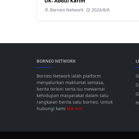
UK- Abdul Karim
Borneo Network
2024/8/6
BORNEO NETWORK
L
Borneo Network ialah platform
S
menyalurkan maklumat semasa,
D
berita terkini serta isu mewarnai
G
kehidupan masyarakat dalam satu
rangkaian berita satu borneo. Untuk
P
hubungi kami
klik sini