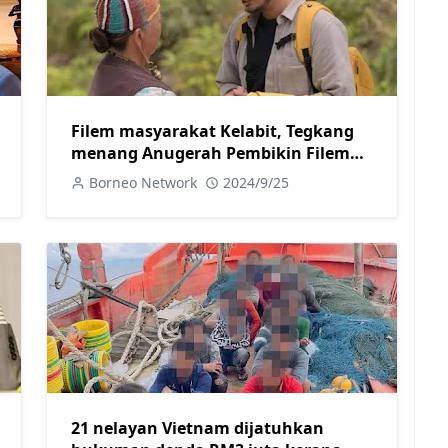
Filem masyarakat Kelabit, Tegkang
menang Anugerah Pembikin Filem
Baru Terbaik di London
Borneo Network
2024/9/25
21 nelayan Vietnam dijatuhkan