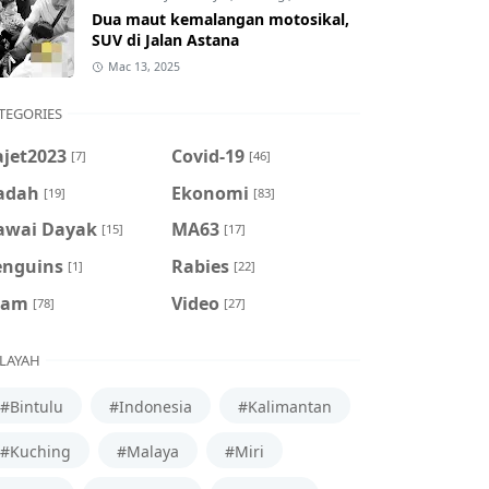
Dua maut kemalangan motosikal,
SUV di Jalan Astana
Mac 13, 2025
TEGORIES
ajet2023
Covid-19
[7]
[46]
adah
Ekonomi
[19]
[83]
awai Dayak
MA63
[15]
[17]
enguins
Rabies
[1]
[22]
cam
Video
[78]
[27]
LAYAH
#Bintulu
#Indonesia
#Kalimantan
#Kuching
#Malaya
#Miri