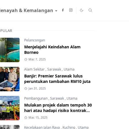
Jenayah & Kemalangan
PULAR
Pelancongan
Menjelajahi Keindahan Alam
Borneo
Mac 7, 2025
Alam Sekitar
,
Sarawak
,
Utama
Banjir: Premier Sarawak lulus
peruntukan tambahan RM10 juta
Jan 31, 2025
Pembangunan
,
Sarawak
,
Utama
Mulakan projek dalam tempoh 30
hari atau hadapi risiko kontrak
ditamatkan
Mac 15, 2025
Kecelakaan Jalan Raya
,
Kuching
,
Utama