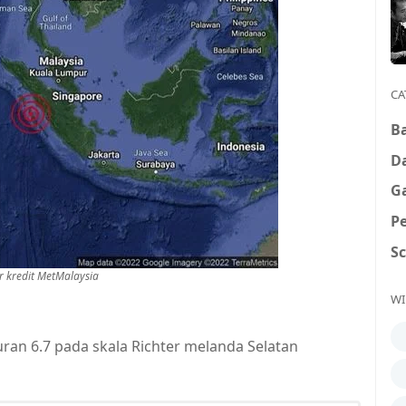
CA
B
D
G
P
S
 kredit MetMalaysia
WI
n 6.7 pada skala Richter melanda Selatan