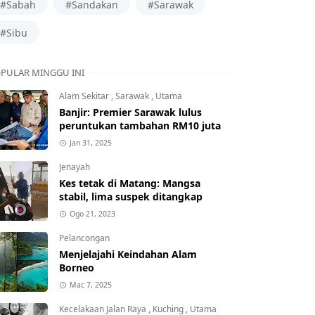
#Sabah
#Sandakan
#Sarawak
#Sibu
PULAR MINGGU INI
Alam Sekitar
,
Sarawak
,
Utama
Banjir: Premier Sarawak lulus
peruntukan tambahan RM10 juta
Jan 31, 2025
Jenayah
Kes tetak di Matang: Mangsa
stabil, lima suspek ditangkap
Ogo 21, 2023
Pelancongan
Menjelajahi Keindahan Alam
Borneo
Mac 7, 2025
Kecelakaan Jalan Raya
,
Kuching
,
Utama