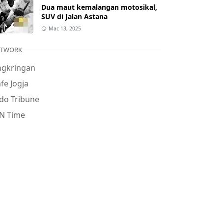
Dua maut kemalangan motosikal,
SUV di Jalan Astana
Mac 13, 2025
ETWORK
ngkringan
fe Jogja
do Tribune
N Time