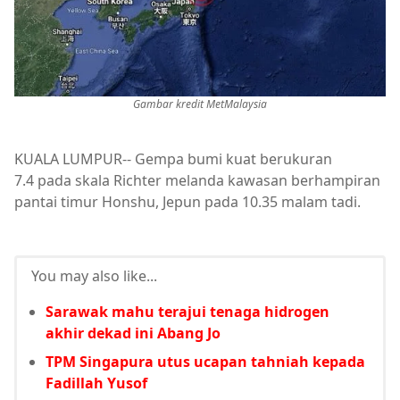
Gambar kredit MetMalaysia
KUALA LUMPUR-- Gempa bumi kuat berukuran
7.4 pada skala Richter melanda kawasan berhampiran
pantai timur Honshu, Jepun pada 10.35 malam tadi.
You may also like...
Sarawak mahu terajui tenaga hidrogen
akhir dekad ini Abang Jo
TPM Singapura utus ucapan tahniah kepada
Fadillah Yusof