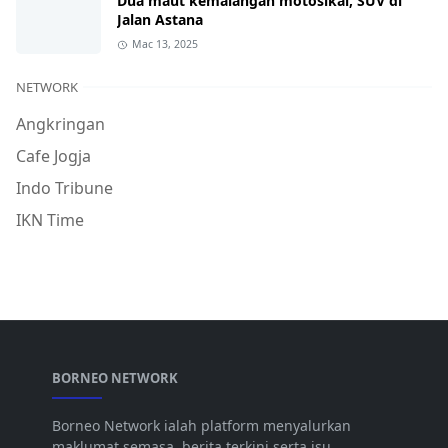
Dua maut kemalangan motosikal, SUV di
Jalan Astana
Mac 13, 2025
NETWORK
Angkringan
Cafe Jogja
Indo Tribune
IKN Time
BORNEO NETWORK
Borneo Network ialah platform menyalurkan
maklumat semasa, berita terkini serta isu