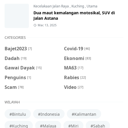
Kecelakaan Jalan Raya
,
Kuching
,
Utama
Dua maut kemalangan motosikal, SUV di
Jalan Astana
Mac 13, 2025
CATEGORIES
Bajet2023
Covid-19
[7]
[46]
Dadah
Ekonomi
[19]
[83]
Gawai Dayak
MA63
[15]
[17]
Penguins
Rabies
[1]
[22]
Scam
Video
[78]
[27]
WILAYAH
#Bintulu
#Indonesia
#Kalimantan
#Kuching
#Malaya
#Miri
#Sabah