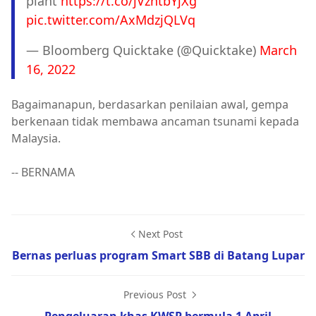
plant
https://t.co/jVzntbYjXg
pic.twitter.com/AxMdzjQLVq
— Bloomberg Quicktake (@Quicktake)
March
16, 2022
Bagaimanapun, berdasarkan penilaian awal, gempa
berkenaan tidak membawa ancaman tsunami kepada
Malaysia.
-- BERNAMA
Next Post
Bernas perluas program Smart SBB di Batang Lupar
Previous Post