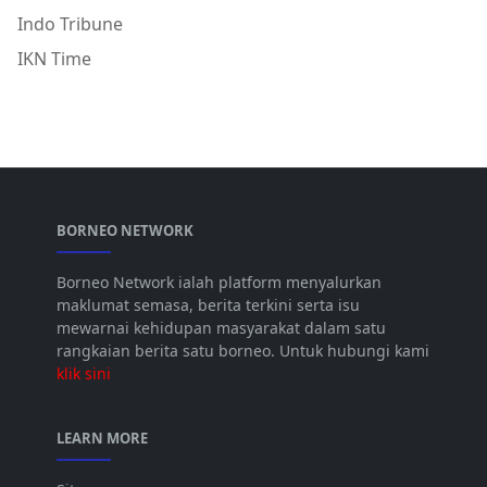
Indo Tribune
IKN Time
BORNEO NETWORK
Borneo Network ialah platform menyalurkan
maklumat semasa, berita terkini serta isu
mewarnai kehidupan masyarakat dalam satu
rangkaian berita satu borneo. Untuk hubungi kami
klik sini
LEARN MORE