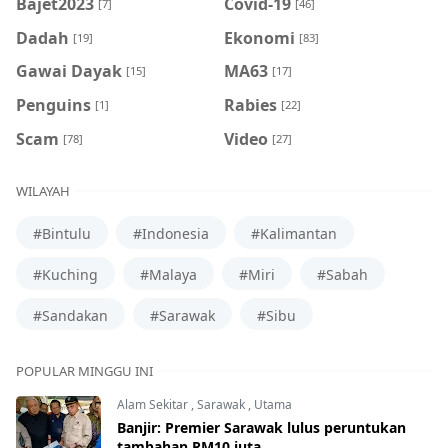
Bajet2023
Covid-19
[7]
[46]
Dadah
Ekonomi
[19]
[83]
Gawai Dayak
MA63
[15]
[17]
Penguins
Rabies
[1]
[22]
Scam
Video
[78]
[27]
WILAYAH
#Bintulu
#Indonesia
#Kalimantan
#Kuching
#Malaya
#Miri
#Sabah
#Sandakan
#Sarawak
#Sibu
POPULAR MINGGU INI
Alam Sekitar
,
Sarawak
,
Utama
Banjir: Premier Sarawak lulus peruntukan
tambahan RM10 juta