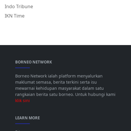
Indo Tribune
IKN Time
BORNEO NETWORK
Borneo Network ialah platform menyalurkan
maklumat semasa, berita terkini serta isu
mewarnai kehidupan masyarakat dalam satu
rangkaian berita satu borneo. Untuk hubungi kami
klik sini
LEARN MORE