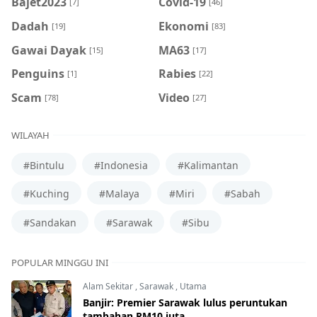
Bajet2023
Covid-19
[7]
[46]
Dadah
Ekonomi
[19]
[83]
Gawai Dayak
MA63
[15]
[17]
Penguins
Rabies
[1]
[22]
Scam
Video
[78]
[27]
WILAYAH
#Bintulu
#Indonesia
#Kalimantan
#Kuching
#Malaya
#Miri
#Sabah
#Sandakan
#Sarawak
#Sibu
POPULAR MINGGU INI
Alam Sekitar
,
Sarawak
,
Utama
Banjir: Premier Sarawak lulus peruntukan
tambahan RM10 juta