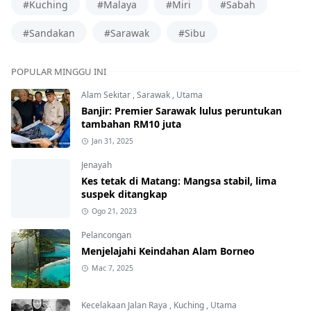
#Kuching
#Malaya
#Miri
#Sabah
#Sandakan
#Sarawak
#Sibu
POPULAR MINGGU INI
Alam Sekitar
,
Sarawak
,
Utama
Banjir: Premier Sarawak lulus peruntukan
tambahan RM10 juta
Jan 31, 2025
Jenayah
Kes tetak di Matang: Mangsa stabil, lima
suspek ditangkap
Ogo 21, 2023
Pelancongan
Menjelajahi Keindahan Alam Borneo
Mac 7, 2025
Kecelakaan Jalan Raya
,
Kuching
,
Utama