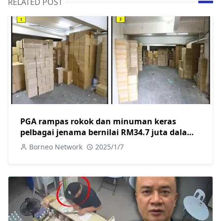
RELATED POST
PGA rampas rokok dan minuman keras
pelbagai jenama bernilai RM34.7 juta dalam
dua serbuan berasingan di Kuching
Borneo Network
2025/1/7