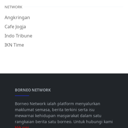
NETWORK
Angkringan
Cafe Jogja
Indo Tribune
IKN Time
BORNEO NETWORK
Borneo Network ialah platform menyalurkan
maklumat semasa, berita terkini serta isu
mewarnai kehidupan masyarakat dalam satu
rangkaian berita satu borneo. Untuk hubungi kami
klik sini