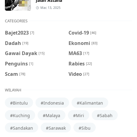
Jalan Astana
Mac 13, 2025
CATEGORIES
Bajet2023
Covid-19
[7]
[46]
Dadah
Ekonomi
[19]
[83]
Gawai Dayak
MA63
[15]
[17]
Penguins
Rabies
[1]
[22]
Scam
Video
[78]
[27]
WILAYAH
#Bintulu
#Indonesia
#Kalimantan
#Kuching
#Malaya
#Miri
#Sabah
#Sandakan
#Sarawak
#Sibu