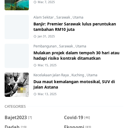
Mac 7, 2025
Alam Sekitar
,
Sarawak
,
Utama
Banjir: Premier Sarawak lulus peruntukan
tambahan RM10 juta
Jan 31, 2025
Pembangunan
,
Sarawak
,
Utama
Mulakan projek dalam tempoh 30 hari atau
hadapi risiko kontrak ditamatkan
Mac 15, 2025
Kecelakaan Jalan Raya
,
Kuching
,
Utama
Dua maut kemalangan motosikal, SUV di
Jalan Astana
Mac 13, 2025
CATEGORIES
Bajet2023
Covid-19
[7]
[46]
Dadah
Ekonomi
[19]
[83]